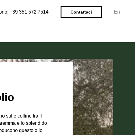
fono:
+39 351 572 7514
En
Contattaci
olio
no sulle colline fra il
aremma e lo splendido
roducono questo olio